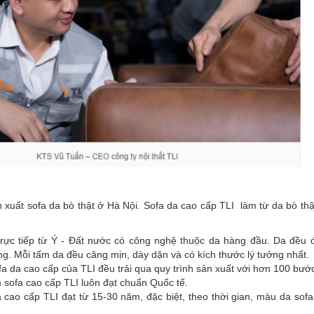
ản xuất sofa da bò thật ở Hà Nội. Sofa da cao cấp TLI làm từ da bò th
rực tiếp từ Ý - Đất nước có công nghệ thuộc da hàng đầu. Da đều đ
g. Mỗi tấm da đều căng mịn, dày dặn và có kích thước lý tưởng nhất.
fa da cao cấp của TLI đều trải qua quy trình sản xuất với hơn 100 bư
 sofa cao cấp TLI luôn đạt chuẩn Quốc tế.
a cao cấp TLI đạt từ 15-30 năm, đặc biệt, theo thời gian, màu da sof