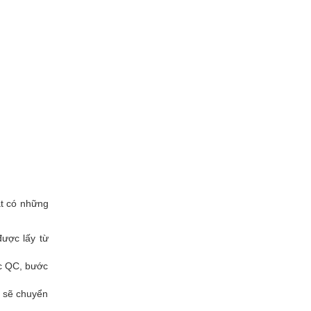
ật có những
ược lấy từ
ớc QC, bước
a sẽ chuyển