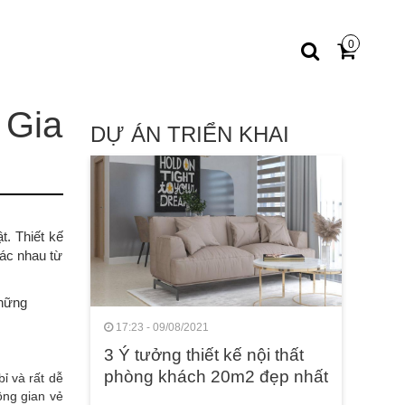
0
 Gia
DỰ ÁN TRIỂN KHAI
t. Thiết kế
hác nhau từ
những
17:23 - 09/08/2021
3 Ý tưởng thiết kế nội thất
phòng khách 20m2 đẹp nhất
ỉ và rất dễ
ông gian vẻ