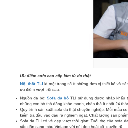
Ưu điểm sofa cao cấp làm từ da thật
Nội thất TLI
là một trong số ít những đơn vị thiết kế và s
ưu điểm vượt trội sau:
Nguồn da bò:
Sofa da bò
TLI sử dụng được nhập khẩu t
những con bò thả đồng khỏe mạnh, chăn thả ít nhất 24 thán
Quy trình sản xuất sofa da thật chuyên nghiệp: Mỗi mẫu so
kiểm tra đầu vào đầu ra nghiêm ngặt. Chất lượng sản phẩm
Sofa da TLI có vẻ đẹp vượt thời gian: Tuổi thọ của sofa d
sắc dần sang màu Vintage với nét đẹp hoài cổ, quyến rũ.