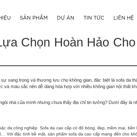
HIỆU
SẢN PHẨM
DỰ ÁN
TIN TỨC
LIÊN HỆ
Lựa Chọn Hoàn Hảo Cho
ự sang trọng và thượng lưu cho không gian, đặc biệt là sofa da thậ
ớc và màu sắc nên dễ dàng hòa hợp với nhiều không gian nội thất k
ngôi nhà của mình nhưng chưa thấy địa chỉ tin tưởng? Dưới đây là 
oặc da công nghiệp. Sofa da cao cấp có độ bóng, đẹp, mềm mại, bền b
 nỉ… Với đặc tính bề mặt, sản phẩm sofa da cao cấp mang đến cho kh