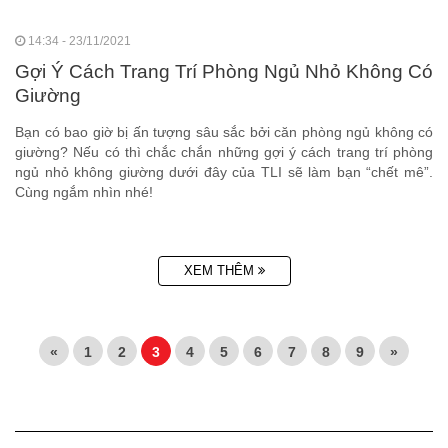
14:34 - 23/11/2021
Gợi Ý Cách Trang Trí Phòng Ngủ Nhỏ Không Có
Giường
Bạn có bao giờ bị ấn tượng sâu sắc bởi căn phòng ngủ không có
giường? Nếu có thì chắc chắn những gợi ý cách trang trí phòng
ngủ nhỏ không giường dưới đây của TLI sẽ làm bạn “chết mê”.
Cùng ngắm nhìn nhé!
XEM THÊM
«
1
2
3
4
5
6
7
8
9
»