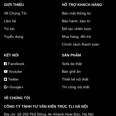
GIỚI THIỆU
HỖ TRỢ KHÁCH HÀNG
Về Chúng Tôi
Bảo mật thông tin
Liên hệ
Bảo hành, bảo trì
Tin tức
Đối tác chiến lược
Tuyển dụng
Mua hàng, đổi trả
Chính sách thanh toán
KẾT NỐI
SẢN PHẨM
Facebook
Sofa da thật
Youtube
Bàn ghế ăn
Twitter
Thiết kế nội thất
Google+
Thi công nội thất
VỀ CHÚNG TÔI
CÔNG TY TNHH TƯ VẤN KIẾN TRÚC TLI HÀ NỘI
Địa chỉ: Số 255 Phố Đông, An Khánh,Hoài Đức, Hà Nội